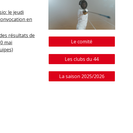
io: le jeudi
convocation en
des résultats de
Le comité
30 mai
uipes)
Les clubs du 44
La saison 2025/2026