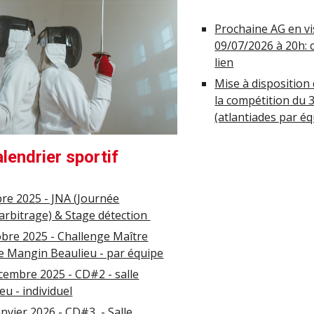
Prochaine AG en vis
09/07/2026 à 20h: 
lien
Mise à disposition 
la compétition du 
(atlantiades par éq
lendrier sportif
re 2025 - JNA (Journée
'arbitrage) & Stage détection
obre 2025 - Challenge Maître
e Mangin Beaulieu - par équipe
cembre 2025 - CD#2 - salle
u - individuel
anvier 2026
-
CD#3
- Salle