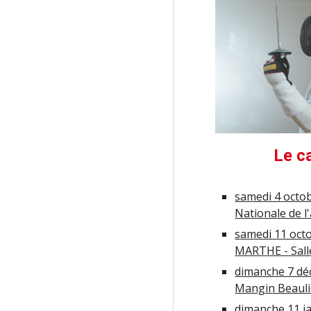
Le ca
samedi 4 octob
Nationale de l
samedi 11 oct
MARTHE - Sall
dimanche 7 dé
Mangin Beaulie
dimanche
1
1
j