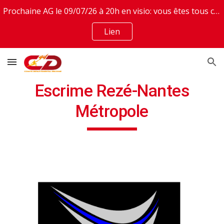
Prochaine AG le 09/07/26 à 20h en visio: vous êtes tous conviés. Invitation en lien
Skip to main content
Skip to navigation
Lien
Escrime Rezé-Nantes
Métropole