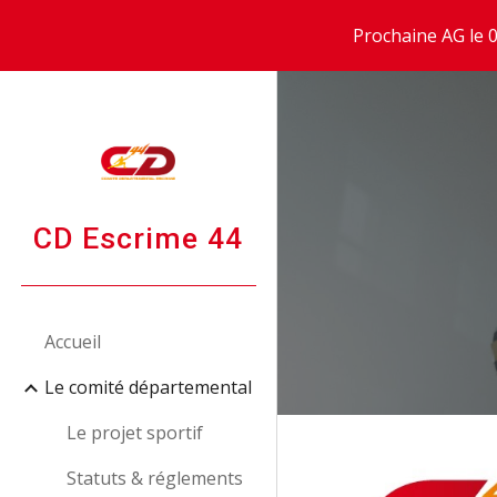
Prochaine AG le 0
Sk
CD Escrime 44
Accueil
Le comité départemental
Le projet sportif
Statuts & réglements