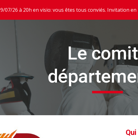
9/07/26 à 20h en visio: vous êtes tous conviés. Invitation en 
ip to main content
Skip to navigat
Le comi
départeme
Qui